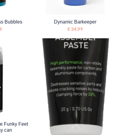
s Bubbles
Dynamic Barkeeper
9
€
34,99
e Funky Feet
ay can