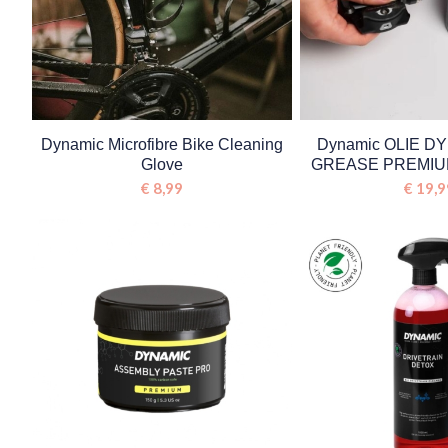
Dynamic Microfibre Bike Cleaning
Dynamic OLIE D
Glove
GREASE PREMIU
€
8,99
€
19,9