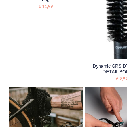
€
11,99
Dynamic GRS 
DETAIL B
€
9,9