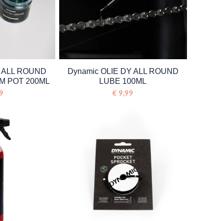
Y ALL ROUND
Dynamic OLIE DY ALL ROUND
M POT 200ML
LUBE 100ML
9
€
9,99