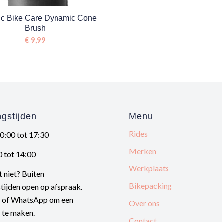
c Bike Care Dynamic Cone
Brush
€
9,99
gstijden
Menu
Rides
10:00 tot 17:30
Merken
0 tot 14:00
Werkplaats
t niet? Buiten
Bikepacking
tijden open op afspraak.
l, of WhatsApp om een
Over ons
 te maken.
Contact