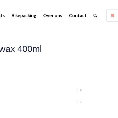
ts
Bikepacking
Over ons
Contact
wax 400ml